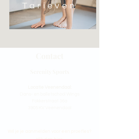
Tarieven
Contact
Serenity Sports
Locatie Veenendaal:
Dans- en balletschool Wings
Fokkerstraat 36a
3905 KV Veenendaal
Wil je je aanmelden voor een proefles?