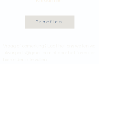
Klik dan hier:
Proefles
Vraag of opmerking? Laat het ons weten via
tikvasports@gmail.com
of door het formulier
hieronder in te vullen
.
Naam
E-mailadres