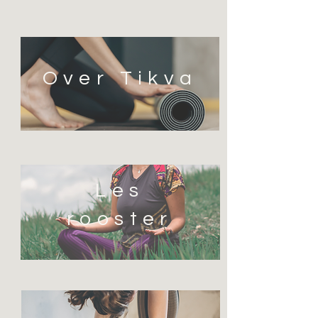
Over Tikva
Les
rooster