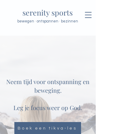
serenity sports
bewegen · ontspannen · bezinnen
Neem tijd voor ontspanning en
beweging.
Leg je focus weer op God.
Boek een tikva-les