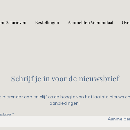
en & tarieven
Bestellingen
Aanmelden Veenendaal
Ove
Schrijf je in voor de nieuwsbrief
e hieronder aan en blijf op de hoogte van het laatste nieuws e
aanbiedingen!
ailadres
Aanmelde