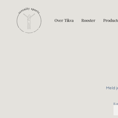
Over Tikva
Rooster
Product
Meld j
E-m