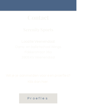
Contact
Serenity Sports
Locatie Veenendaal:
Dans- en balletschool Wings
Fokkerstraat 36a
3905 KV Veenendaal
Wil je je aanmelden voor een proefles?
Klik dan hier:
Proefles