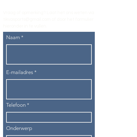
Vraag of opmerking? Laat het ons weten via
tikvasports@gmail.com
of door het formulier
hieronder in te vullen
.
Naam
E-mailadres
Telefoon
Onderwerp