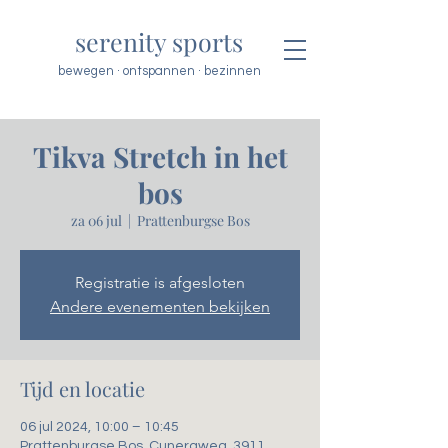
serenity sports
bewegen · ontspannen · bezinnen
Tikva Stretch in het
bos
za 06 jul
  |  
Prattenburgse Bos
Registratie is afgesloten
Andere evenementen bekijken
Tijd en locatie
06 jul 2024, 10:00 – 10:45
Prattenburgse Bos, Cuneraweg, 3911