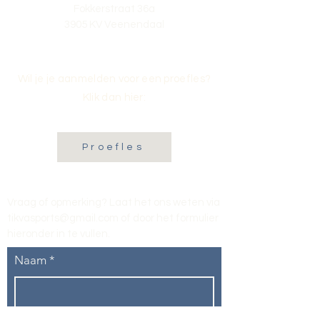
Fokkerstraat 36a
3905 KV Veenendaal
Wil je je aanmelden voor een proefles?
Klik dan hier:
Proefles
Vraag of opmerking? Laat het ons weten via
tikvasports@gmail.com
of door het formulier
hieronder in te vullen
.
Naam