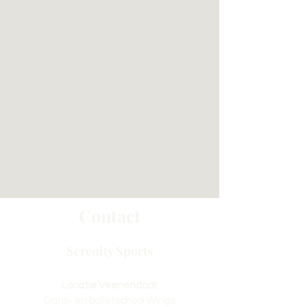
Contact
Serenity Sports
Locatie Veenendaal:
Dans- en balletschool Wings