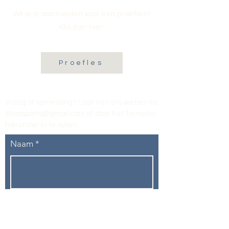
Wil je je aanmelden voor een proefles?
Klik dan hier:
Proefles
Vraag of opmerking? Laat het ons weten via
tikvasports@gmail.com
of door het formulier
hieronder in te vullen
.
Naam
E-mailadres