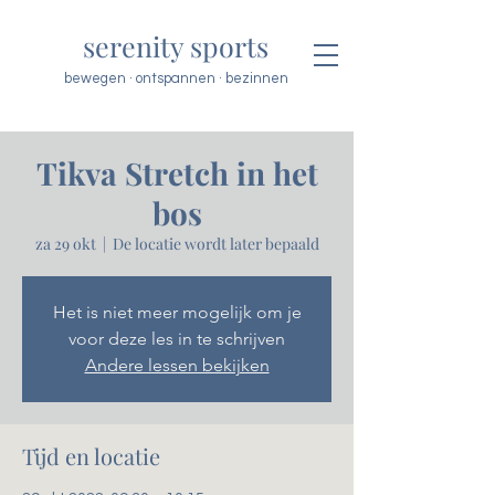
serenity sports
bewegen · ontspannen · bezinnen
Tikva Stretch in het
bos
za 29 okt
  |  
De locatie wordt later bepaald
Het is niet meer mogelijk om je
voor deze les in te schrijven
Andere lessen bekijken
Tijd en locatie