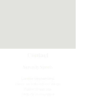
Contact
Serenity Sports
Locatie Veenendaal:
Dans- en balletschool Wings
Fokkerstraat 36a
3905 KV Veenendaal