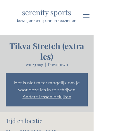
serenity sports
bewegen · ontspannen · bezinnen
Tikva Stretch (extra
les)
wo 23 aug
  |  
Downtown
Het is niet meer mogelijk om je
voor deze les in te schrijven
Andere lessen bekijken
Tijd en locatie