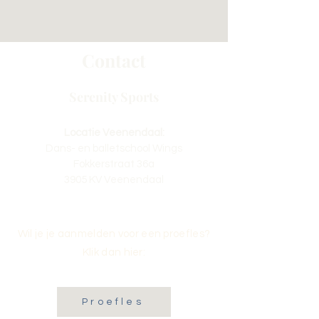
Contact
Serenity Sports
Locatie Veenendaal:
Dans- en balletschool Wings
Fokkerstraat 36a
3905 KV Veenendaal
Wil je je aanmelden voor een proefles?
Klik dan hier:
Proefles