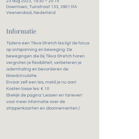
23 aug 2023, 19:30 – 20:15
Downtown, Tuinstraat 133, 3901 RA
Veenendaal, Nederland
Informatie
Tijdens een Tikva Stretch les ligt de focus 
op ontspanning en beweging. De 
bewegingen die bij Tikva Stretch horen 
vergroten je flexibiliteit, verbeteren je 
ademhaling en bevorderen de 
bloedcirculatie. 
Ervaar zelf een les, meld je nu aan!
Kosten losse les: € 10
(Bekijk de pagina 'Lessen en tarieven' 
voor meer informatie over de 
strippenkaarten en abonnementen.)