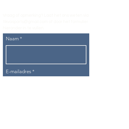
Vraag of opmerking? Laat het ons weten via
tikvasports@gmail.com
of door het formulier
hieronder in te vullen
.
Naam
E-mailadres
Telefoon
Onderwerp