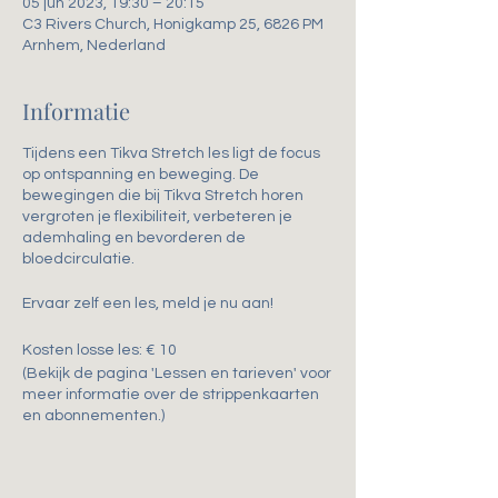
05 jun 2023, 19:30 – 20:15
C3 Rivers Church, Honigkamp 25, 6826 PM
Arnhem, Nederland
Informatie
Tijdens een Tikva Stretch les ligt de focus
op ontspanning en beweging. De
bewegingen die bij Tikva Stretch horen
vergroten je flexibiliteit, verbeteren je
ademhaling en bevorderen de
bloedcirculatie.
Ervaar zelf een les, meld je nu aan!
Kosten losse les: € 10
(Bekijk de pagina 'Lessen en tarieven' voor
meer informatie over de strippenkaarten
en abonnementen.)