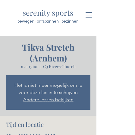
serenity sports
bewegen · ontspannen · bezinnen
Tikva Stretch
(Arnhem)
ma 05 jun
  |  
C3 Rivers Church
Het is niet meer mogelijk om je
voor deze les in te schrijven
Andere lessen bekijken
Tijd en locatie