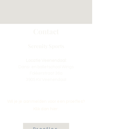
Contact
Serenity Sports
Locatie Veenendaal:
Dans- en balletschool Wings
Fokkerstraat 36a
3905 KV Veenendaal
Wil je je aanmelden voor een proefles?
Klik dan hier: