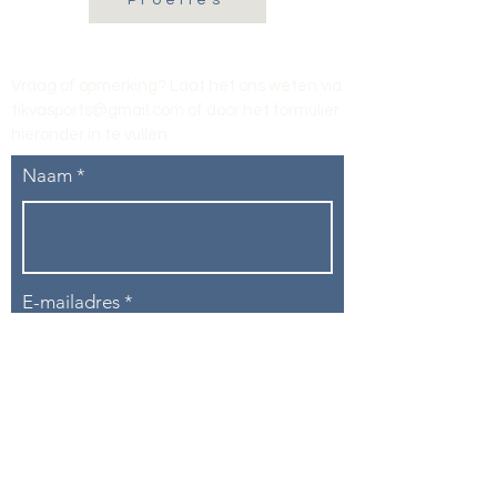
Proefles
Vraag of opmerking? Laat het ons weten via
tikvasports@gmail.com
of door het formulier
hieronder in te vullen
.
Naam
E-mailadres
Telefoon