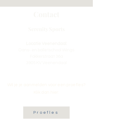
Contact
Serenity Sports
Locatie Veenendaal:
Dans- en balletschool Wings
Fokkerstraat 36a
3905 KV Veenendaal
Wil je je aanmelden voor een proefles?
Klik dan hier:
Proefles