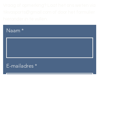
Vraag of opmerking? Laat het ons weten via
tikvasports@gmail.com
of door het formulier
hieronder in te vullen
.
Naam
E-mailadres
Telefoon
Onderwerp