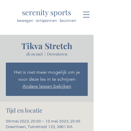
serenity sports
bewegen · ontspannen · bezinnen
Tikva Stretch
di 09 mei
  |  
Downtown
Het is niet meer mogelijk om je
voor deze les in te schrijven
Andere lessen bekijken
Tijd en locatie
09 mei 2023, 20:00 – 10 mei 2023, 20:45
Downtown, Tuinstraat 133, 3901 RA