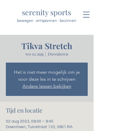
serenity sports
bewegen · ontspannen · bezinnen
Tikva Stretch
wo 02 aug
  |  
Downtown
Het is niet meer mogelijk om je
voor deze les in te schrijven
Andere lessen bekijken
Tijd en locatie
02 aug 2023, 09:00 – 9:45
Downtown, Tuinstraat 133, 3901 RA