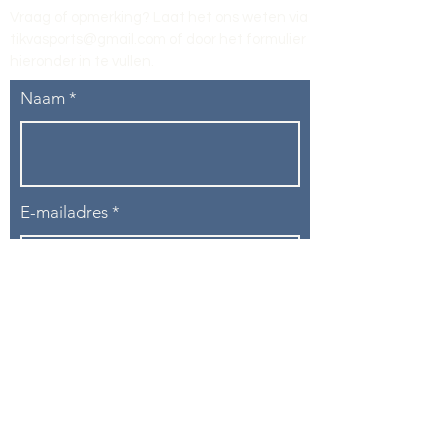
Vraag of opmerking? Laat het ons weten via
tikvasports@gmail.com
of door het formulier
hieronder in te vullen
.
Naam
E-mailadres
Telefoon
Onderwerp