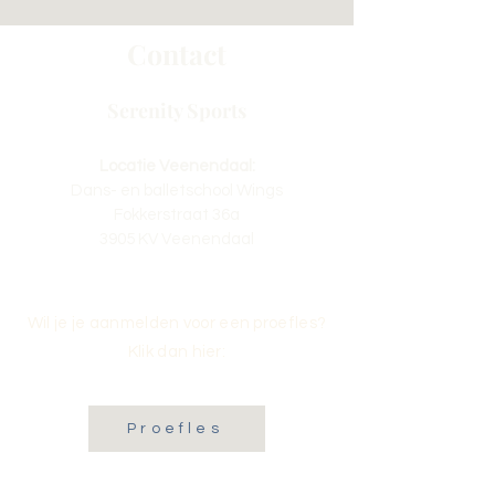
Contact
Serenity Sports
Locatie Veenendaal:
Dans- en balletschool Wings
Fokkerstraat 36a
3905 KV Veenendaal
Wil je je aanmelden voor een proefles?
Klik dan hier:
Proefles