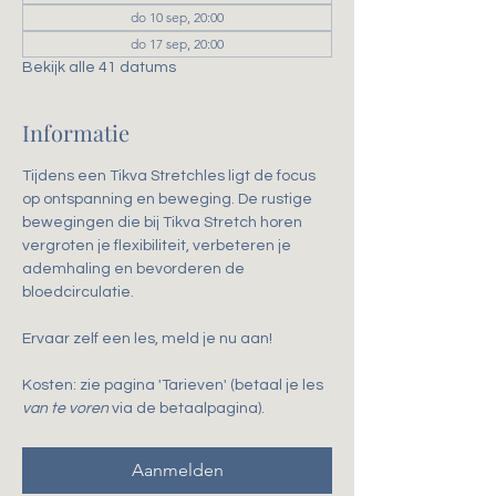
do 10 sep, 20:00
do 17 sep, 20:00
Bekijk alle 41 datums
Informatie
Tijdens een Tikva Stretchles ligt de focus 
op ontspanning en beweging. De rustige 
bewegingen die bij Tikva Stretch horen 
vergroten je flexibiliteit, verbeteren je 
ademhaling en bevorderen de 
bloedcirculatie. 
Ervaar zelf een les, meld je nu aan!
Kosten: zie pagina 'Tarieven' (betaal je les 
van te voren
 via de betaalpagina).
Aanmelden