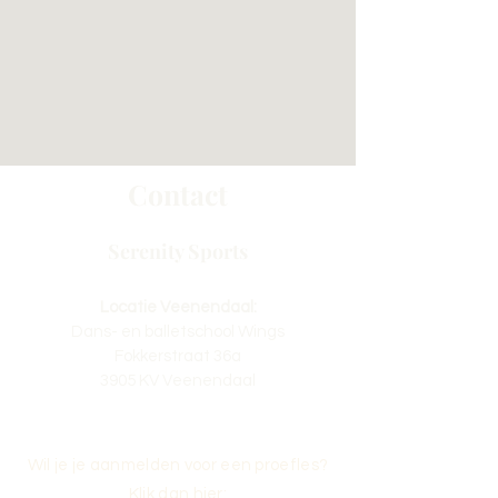
Contact
Serenity Sports
Locatie Veenendaal:
Dans- en balletschool Wings
Fokkerstraat 36a
3905 KV Veenendaal
Wil je je aanmelden voor een proefles?
Klik dan hier: