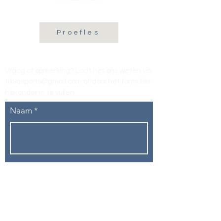
Proefles
Vraag of opmerking? Laat het ons weten via
tikvasports@gmail.com
of door het formulier
hieronder in te vullen
.
Naam
E-mailadres
Telefoon