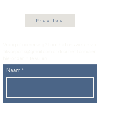
Proefles
Vraag of opmerking? Laat het ons weten via
tikvasports@gmail.com
of door het formulier
hieronder in te vullen
.
Naam
E-mailadres
Telefoon