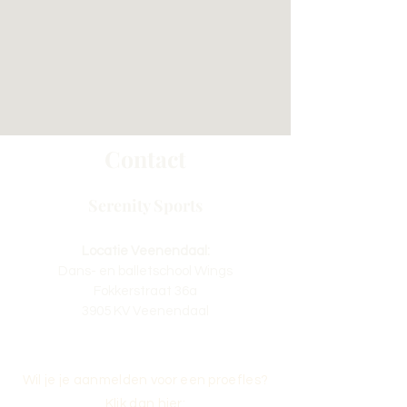
Contact
Serenity Sports
Locatie Veenendaal:
Dans- en balletschool Wings
Fokkerstraat 36a
3905 KV Veenendaal
Wil je je aanmelden voor een proefles?
Klik dan hier: