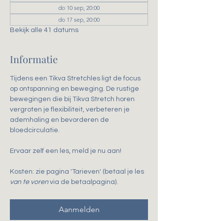
do 10 sep, 20:00
do 17 sep, 20:00
Bekijk alle 41 datums
Informatie
Tijdens een Tikva Stretchles ligt de focus 
op ontspanning en beweging. De rustige 
bewegingen die bij Tikva Stretch horen 
vergroten je flexibiliteit, verbeteren je 
ademhaling en bevorderen de 
bloedcirculatie. 
Ervaar zelf een les, meld je nu aan!
Kosten: zie pagina 'Tarieven' (betaal je les 
van te voren
 via de betaalpagina).
Aanmelden