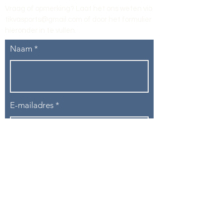
Vraag of opmerking? Laat het ons weten via
tikvasports@gmail.com
of door het formulier
hieronder in te vullen
.
Naam
E-mailadres
Telefoon
Onderwerp