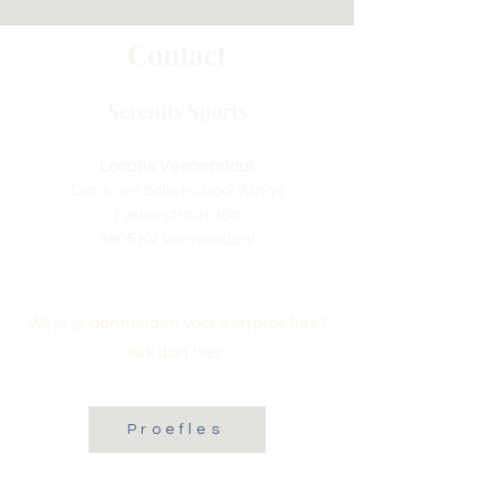
Contact
Serenity Sports
Locatie Veenendaal:
Dans- en balletschool Wings
Fokkerstraat 36a
3905 KV Veenendaal
Wil je je aanmelden voor een proefles?
Klik dan hier:
Proefles