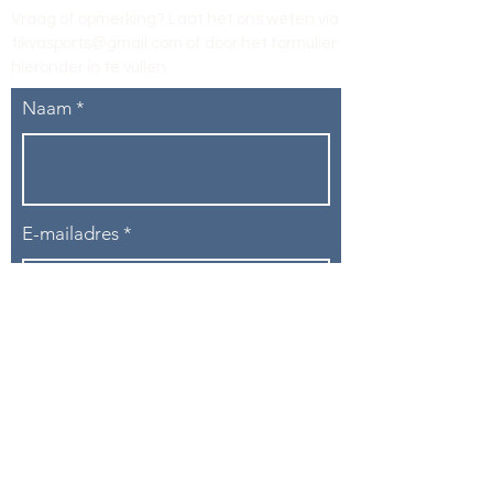
Vraag of opmerking? Laat het ons weten via
tikvasports@gmail.com
of door het formulier
hieronder in te vullen
.
Naam
E-mailadres
Telefoon
Onderwerp