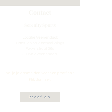
Contact
Serenity Sports
Locatie Veenendaal:
Dans- en balletschool Wings
Fokkerstraat 36a
3905 KV Veenendaal
Wil je je aanmelden voor een proefles?
Klik dan hier:
Proefles