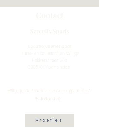
Contact
Serenity Sports
Locatie Veenendaal:
Dans- en balletschool Wings
Fokkerstraat 36a
3905 KV Veenendaal
Wil je je aanmelden voor een proefles?
Klik dan hier:
Proefles