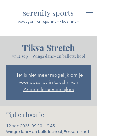
serenity sports
bewegen · ontspannen · bezinnen
Tikva Stretch
vr 12 sep
  |  
Wings dans- en balletschool
Het is niet meer mogelijk om je
voor deze les in te schrijven
Andere lessen bekijken
Tijd en locatie
12 sep 2025, 09:00 – 9:45
Wings dans- en balletschool, Fokkerstraat