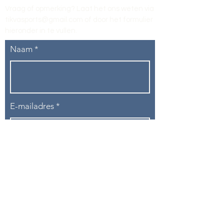
Vraag of opmerking? Laat het ons weten via
tikvasports@gmail.com
of door het formulier
hieronder in te vullen
.
Naam
E-mailadres
Telefoon
Onderwerp