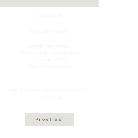
Contact
Serenity Sports
Locatie Veenendaal:
Dans- en balletschool Wings
Fokkerstraat 36a
3905 KV Veenendaal
Wil je je aanmelden voor een proefles?
Klik dan hier:
Proefles