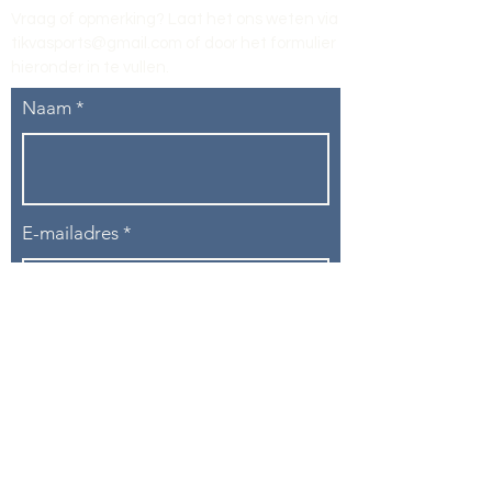
Vraag of opmerking? Laat het ons weten via
tikvasports@gmail.com
of door het formulier
hieronder in te vullen
.
Naam
E-mailadres
Telefoon
Onderwerp