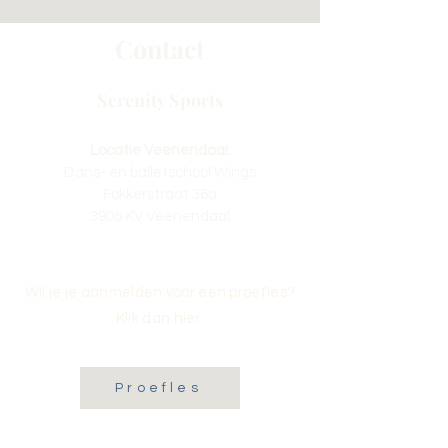
Contact
Serenity Sports
Locatie Veenendaal:
Dans- en balletschool Wings
Fokkerstraat 36a
3905 KV Veenendaal
Wil je je aanmelden voor een proefles?
Klik dan hier:
Proefles