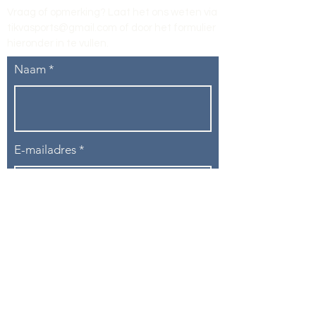
Vraag of opmerking? Laat het ons weten via
tikvasports@gmail.com
of door het formulier
hieronder in te vullen
.
Naam
E-mailadres
Telefoon
Onderwerp