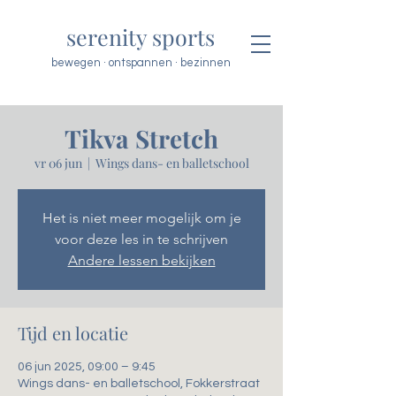
serenity sports
bewegen · ontspannen · bezinnen
Tikva Stretch
vr 06 jun
  |  
Wings dans- en balletschool
Het is niet meer mogelijk om je
voor deze les in te schrijven
Andere lessen bekijken
Tijd en locatie
06 jun 2025, 09:00 – 9:45
Wings dans- en balletschool, Fokkerstraat