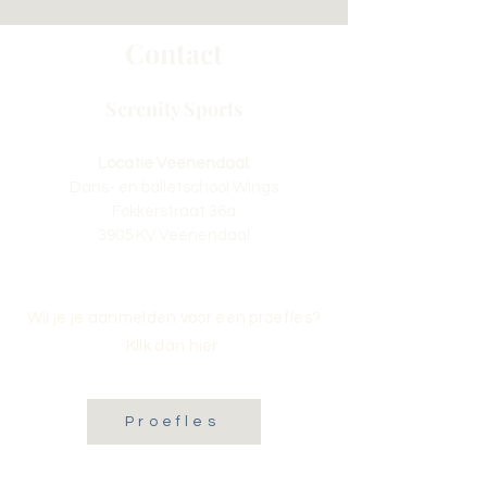
Contact
Serenity Sports
Locatie Veenendaal:
Dans- en balletschool Wings
Fokkerstraat 36a
3905 KV Veenendaal
Wil je je aanmelden voor een proefles?
Klik dan hier:
Proefles