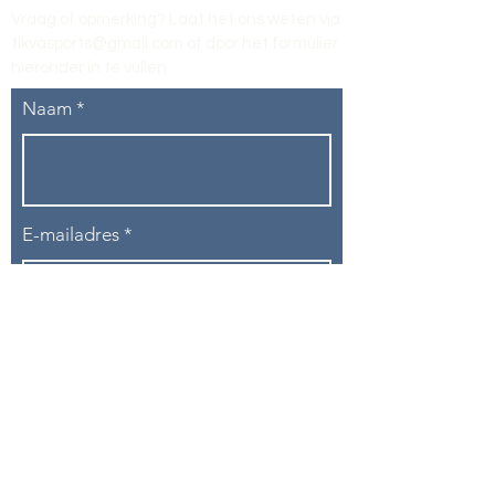
Vraag of opmerking? Laat het ons weten via
tikvasports@gmail.com
of door het formulier
hieronder in te vullen
.
Naam
E-mailadres
Telefoon
Onderwerp