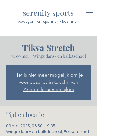
serenity sports
bewegen · ontspannen · bezinnen
Tikva Stretch
vr 09 mei
  |  
Wings dans- en balletschool
Het is niet meer mogelijk om je
voor deze les in te schrijven
Andere lessen bekijken
Tijd en locatie
09 mei 2025, 08:50 – 9:35
Wings dans- en balletschool, Fokkerstraat