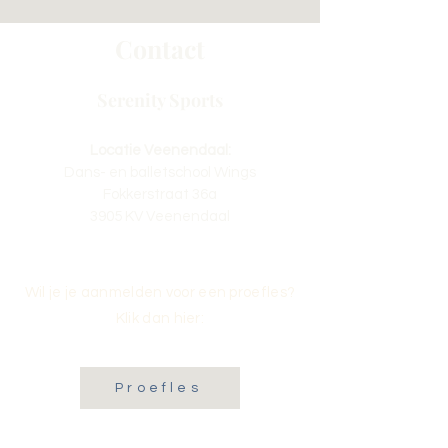
Contact
Serenity Sports
Locatie Veenendaal:
Dans- en balletschool Wings
Fokkerstraat 36a
3905 KV Veenendaal
Wil je je aanmelden voor een proefles?
Klik dan hier:
Proefles