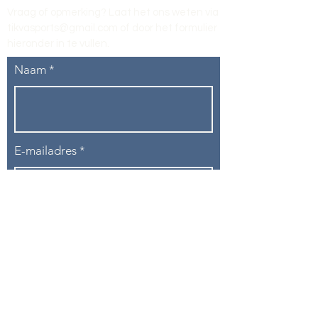
Vraag of opmerking? Laat het ons weten via
tikvasports@gmail.com
of door het formulier
hieronder in te vullen
.
Naam
E-mailadres
Telefoon
Onderwerp