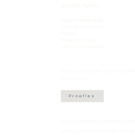
Serenity Sports
Locatie Veenendaal:
Dans- en balletschool
Wings
Fokkerstraat 36a
3905 KV Veenendaal
Wil je je aanmelden voor een proef
Klik dan hier:
Proefles
Klik
hier
om de privacyverklaring te l
Klik
hier
om je aan te melden voor de 