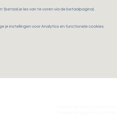
n' (betaal je les van te voren via de betaalpagina).
je instellingen voor Analytics en functionele cookies.
Vraag of opmerking? Laat het ons
tikvasports@gmail.com
of door het