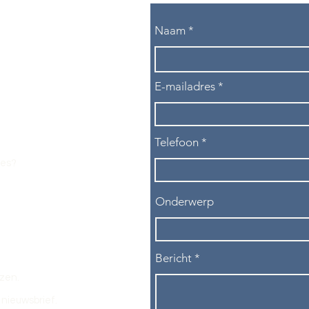
Naam
E-mailadres
Telefoon
les?
Onderwerp
Bericht
ezen.
nieuwsbrief.