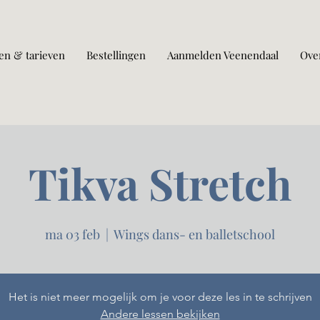
en & tarieven
Bestellingen
Aanmelden Veenendaal
Ove
Tikva Stretch
ma 03 feb
  |  
Wings dans- en balletschool
Het is niet meer mogelijk om je voor deze les in te schrijven
Andere lessen bekijken