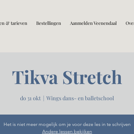
en & tarieven
Bestellingen
Aanmelden Veenendaal
Ove
Tikva Stretch
do 31 okt
  |  
Wings dans- en balletschool
Het is niet meer mogelijk om je voor deze les in te schrijven
Andere lessen bekijken