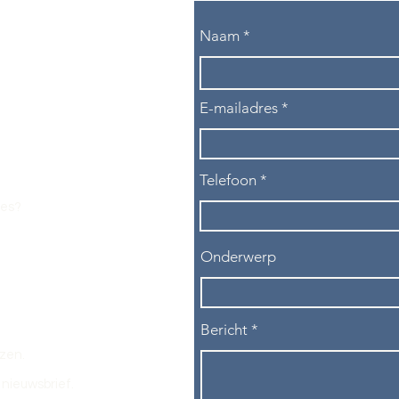
Naam
E-mailadres
Telefoon
les?
Onderwerp
Bericht
ezen.
nieuwsbrief.