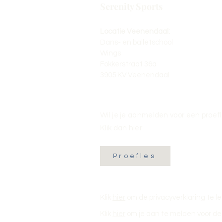
Serenity Sports
Locatie Veenendaal:
Dans- en balletschool
Wings
Fokkerstraat 36a
3905 KV Veenendaal
Wil je je aanmelden voor een proef
Klik dan hier:
Proefles
Klik
hier
om de privacyverklaring te l
Klik
hier
om je aan te melden voor de 