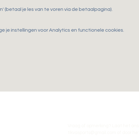
n' (betaal je les van te voren via de betaalpagina).
je instellingen voor Analytics en functionele cookies.
Vraag of opmerking? Laat het ons
tikvasports@gmail.com
of door het