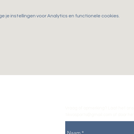
je instellingen voor Analytics en functionele cookies.
Vraag of opmerking? Laat het ons
tikvasports@gmail.com
of door het
Naam