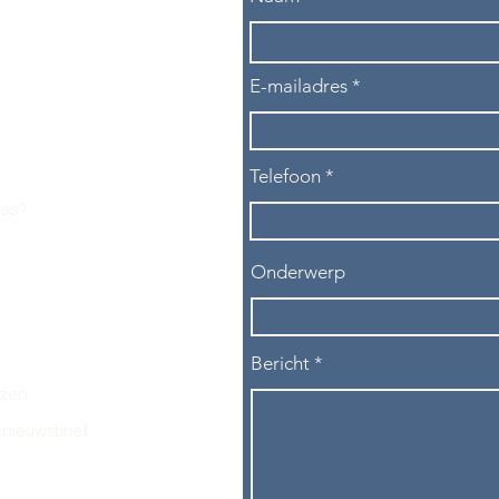
E-mailadres
Telefoon
les?
Onderwerp
Bericht
ezen.
nieuwsbrief.