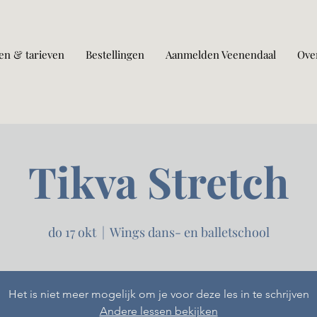
en & tarieven
Bestellingen
Aanmelden Veenendaal
Ove
Tikva Stretch
do 17 okt
  |  
Wings dans- en balletschool
Het is niet meer mogelijk om je voor deze les in te schrijven
Andere lessen bekijken