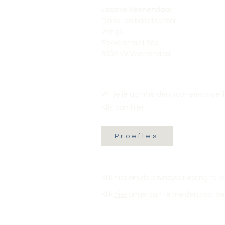
Locatie Veenendaal:
Dans- en balletschool
Wings
Fokkerstraat 36a
3905 KV Veenendaal
Wil je je aanmelden voor een proef
Klik dan hier:
Proefles
Klik
hier
om de privacyverklaring te l
Klik
hier
om je aan te melden voor de 