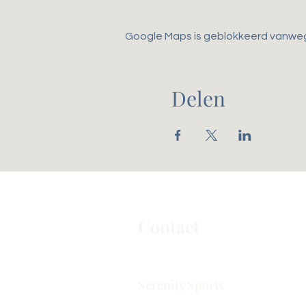
Google Maps is geblokkeerd vanwege 
Delen
Contact
Serenity Sports