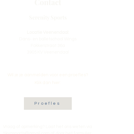
Contact
Serenity Sports
Locatie Veenendaal:
Dans- en balletschool Wings
Fokkerstraat 36a
3905 KV Veenendaal
Wil je je aanmelden voor een proefles?
Klik dan hier:
Proefles
Vraag of opmerking? Laat het ons weten via
tikvasports@gmail.com
of door het formulier