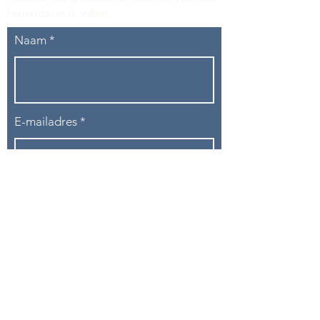
hieronder in te vullen
.
Naam
E-mailadres
Telefoon
Onderwerp
Bericht