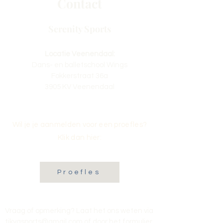
Contact
Serenity Sports
Locatie Veenendaal:
Dans- en balletschool Wings
Fokkerstraat 36a
3905 KV Veenendaal
Wil je je aanmelden voor een proefles?
Klik dan hier:
Proefles
Vraag of opmerking? Laat het ons weten via
tikvasports@gmail.com
of door het formulier