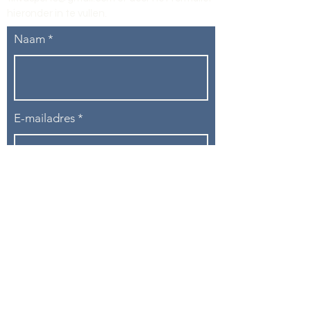
hieronder in te vullen
.
Naam
E-mailadres
Telefoon
Onderwerp
Bericht