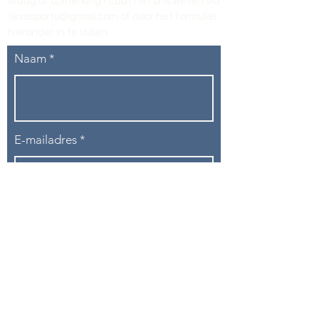
Vraag of opmerking? Laat het ons weten via
tikvasports@gmail.com
of door het formulier
hieronder in te vullen
.
Naam
E-mailadres
Telefoon
Onderwerp