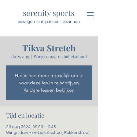
serenity sports
bewegen · ontspannen · bezinnen
Tikva Stretch
do 29 aug
  |  
Wings dans- en balletschool
Het is niet meer mogelijk om je
voor deze les in te schrijven
Andere lessen bekijken
Tijd en locatie
29 aug 2024, 09:00 – 9:45
Wings dans- en balletschool, Fokkerstraat