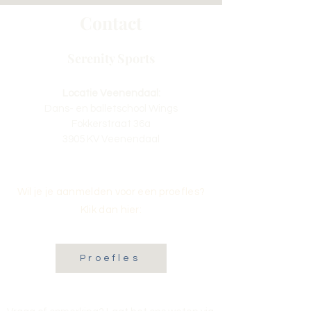
Contact
Serenity Sports
Locatie Veenendaal:
Dans- en balletschool Wings
Fokkerstraat 36a
3905 KV Veenendaal
Wil je je aanmelden voor een proefles?
Klik dan hier:
Proefles