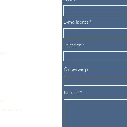
E-mailadres
Telefoon
les?
Onderwerp
Bericht
ezen.
nieuwsbrief.