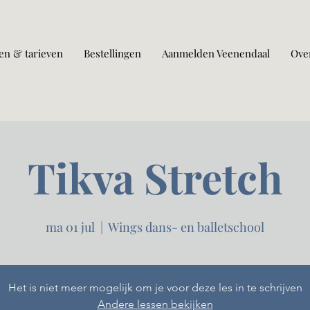
en & tarieven
Bestellingen
Aanmelden Veenendaal
Ove
Tikva Stretch
ma 01 jul
  |  
Wings dans- en balletschool
Het is niet meer mogelijk om je voor deze les in te schrijven
Andere lessen bekijken