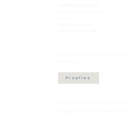
Locatie Veenendaal:
Dans- en balletschool
Wings
Fokkerstraat 36a
3905 KV Veenendaal
Wil je je aanmelden voor een proef
Klik dan hier:
Proefles
Klik
hier
om de privacyverklaring te l
Klik
hier
om je aan te melden voor de 