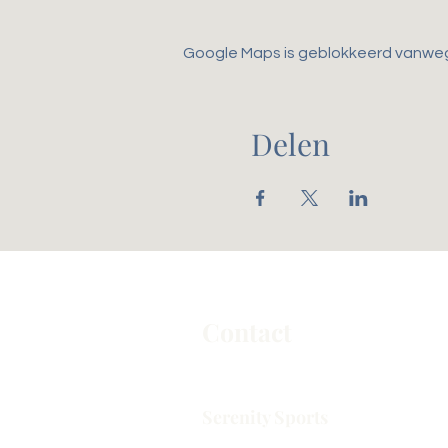
Google Maps is geblokkeerd vanwege 
Delen
Contact
Serenity Sports