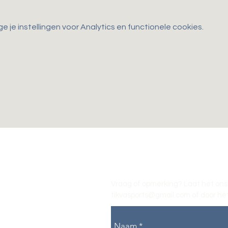
je instellingen voor Analytics en functionele cookies.
Vraag of opmerking? Laat het ons
tikvasports@gmail.com
of door het
Naam