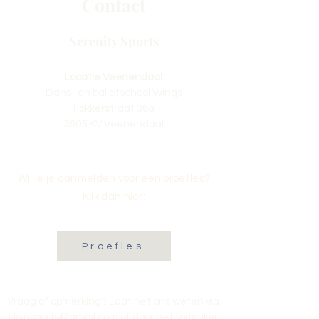
Contact
Serenity Sports
Locatie Veenendaal:
Dans- en balletschool Wings
Fokkerstraat 36a
3905 KV Veenendaal
Wil je je aanmelden voor een proefles?
Klik dan hier:
Proefles
Vraag of opmerking? Laat het ons weten via
tikvasports@gmail.com
of door het formulier