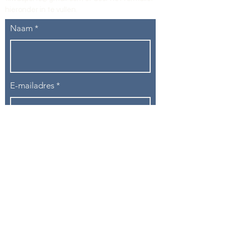
hieronder in te vullen
.
Naam
E-mailadres
Telefoon
Onderwerp
Bericht