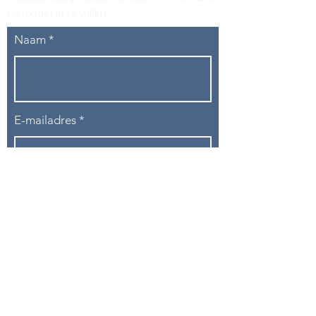
hieronder in te vullen
.
Naam
E-mailadres
Telefoon
Onderwerp
Bericht