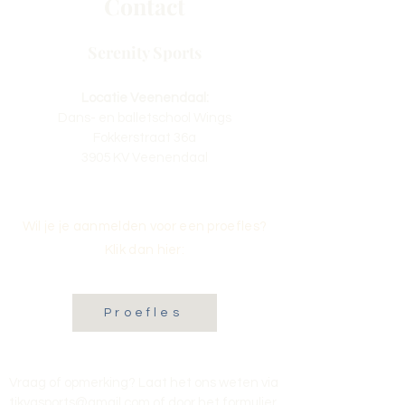
Contact
Serenity Sports
Locatie Veenendaal:
Dans- en balletschool Wings
Fokkerstraat 36a
3905 KV Veenendaal
Wil je je aanmelden voor een proefles?
Klik dan hier:
Proefles
Vraag of opmerking? Laat het ons weten via
tikvasports@gmail.com
of door het formulier