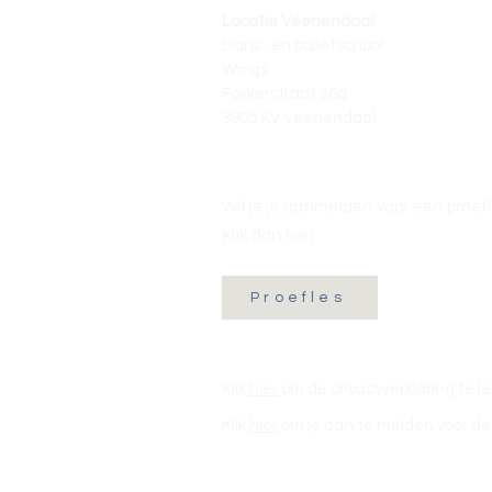
Locatie Veenendaal:
Dans- en balletschool
Wings
Fokkerstraat 36a
3905 KV Veenendaal
Wil je je aanmelden voor een proef
Klik dan hier:
Proefles
Klik
hier
om de privacyverklaring te l
Klik
hier
om je aan te melden voor de 