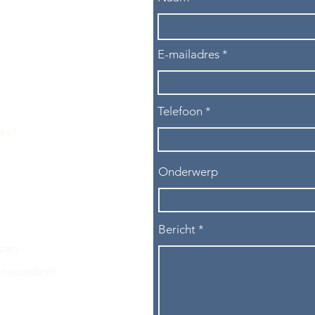
E-mailadres
Telefoon
les?
Onderwerp
Bericht
ezen.
nieuwsbrief.