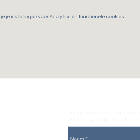
je instellingen voor Analytics en functionele cookies.
Vraag of opmerking? Laat het ons
tikvasports@gmail.com
of door het
Naam