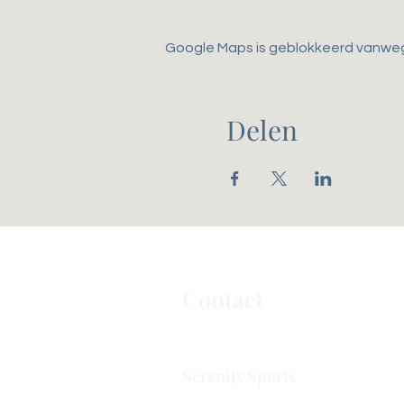
Google Maps is geblokkeerd vanwege 
Delen
Contact
Serenity Sports