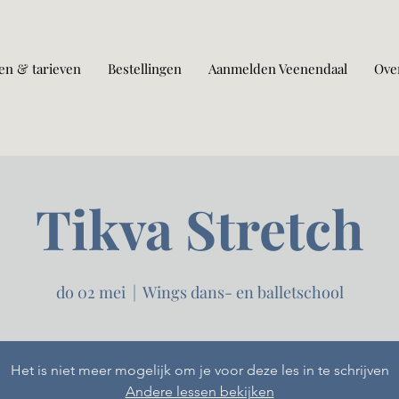
en & tarieven
Bestellingen
Aanmelden Veenendaal
Ove
Tikva Stretch
do 02 mei
  |  
Wings dans- en balletschool
Het is niet meer mogelijk om je voor deze les in te schrijven
Andere lessen bekijken