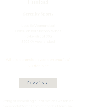
Contact
Serenity Sports
Locatie Veenendaal:
Dans- en balletschool Wings
Fokkerstraat 36a
3905 KV Veenendaal
Wil je je aanmelden voor een proefles?
Klik dan hier:
Proefles
Vraag of opmerking? Laat het ons weten via
tikvasports@gmail.com
of door het formulier