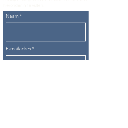
hieronder in te vullen
.
Naam
E-mailadres
Telefoon
Onderwerp
Bericht