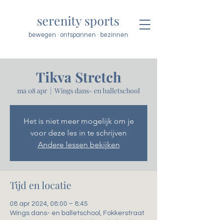
serenity sports
bewegen · ontspannen · bezinnen
Tikva Stretch
ma 08 apr
  |  
Wings dans- en balletschool
Het is niet meer mogelijk om je
voor deze les in te schrijven
Andere lessen bekijken
Tijd en locatie
08 apr 2024, 08:00 – 8:45
Wings dans- en balletschool, Fokkerstraat