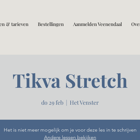
en & tarieven
Bestellingen
Aanmelden Veenendaal
Ove
Tikva Stretch
do 29 feb
  |  
Het Venster
Het is niet meer mogelijk om je voor deze les in te schrijven
Andere lessen bekijken