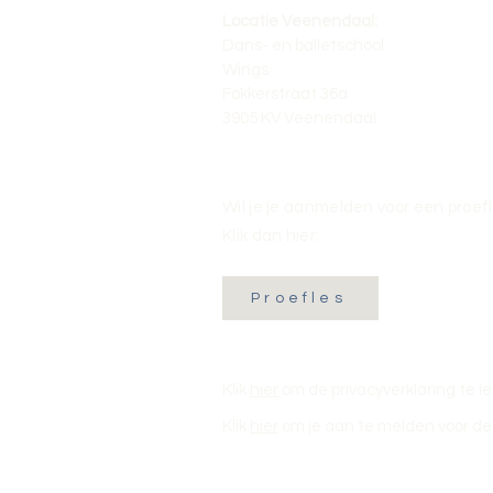
Locatie Veenendaal:
Dans- en balletschool
Wings
Fokkerstraat 36a
3905 KV Veenendaal
Wil je je aanmelden voor een proef
Klik dan hier:
Proefles
Klik
hier
om de privacyverklaring te l
Klik
hier
om je aan te melden voor de 