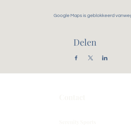
Google Maps is geblokkeerd vanwege 
Delen
Contact
Serenity Sports