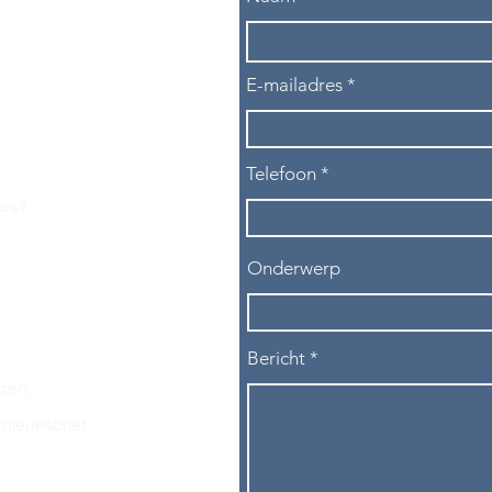
E-mailadres
Telefoon
les?
Onderwerp
Bericht
ezen.
nieuwsbrief.