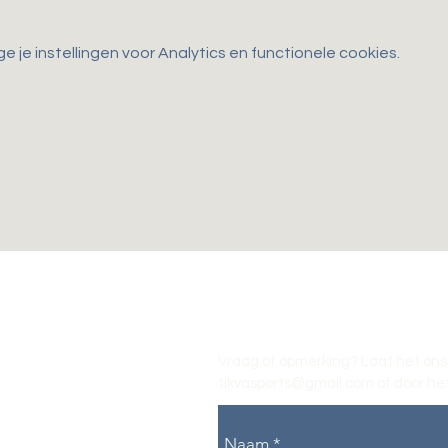
je instellingen voor Analytics en functionele cookies.
Vraag of opmerking? Laat het ons
tikvasports@gmail.com
of door het
Naam