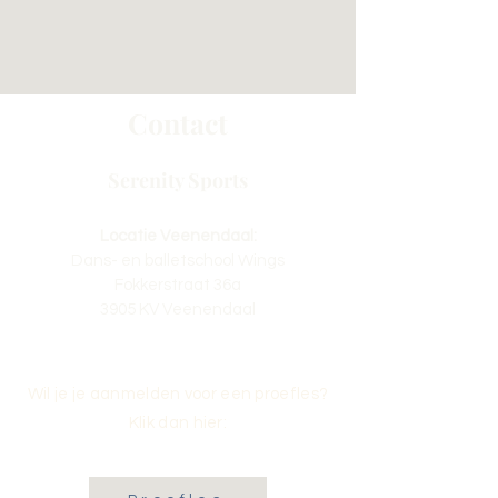
Contact
Serenity Sports
Locatie Veenendaal:
Dans- en balletschool Wings
Fokkerstraat 36a
3905 KV Veenendaal
Wil je je aanmelden voor een proefles?
Klik dan hier: