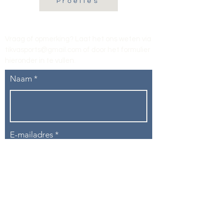
Proefles
Vraag of opmerking? Laat het ons weten via
tikvasports@gmail.com
of door het formulier
hieronder in te vullen
.
Naam
E-mailadres
Telefoon