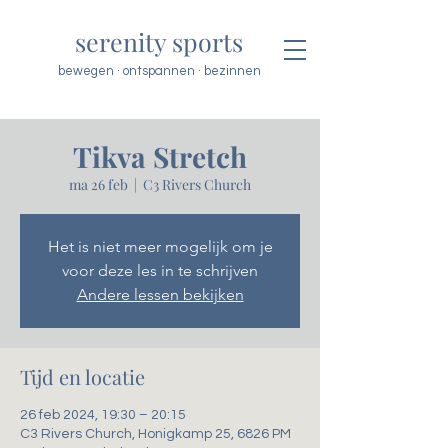
serenity sports
bewegen · ontspannen · bezinnen
Tikva Stretch
ma 26 feb
  |  
C3 Rivers Church
Het is niet meer mogelijk om je
voor deze les in te schrijven
Andere lessen bekijken
Tijd en locatie
26 feb 2024, 19:30 – 20:15
C3 Rivers Church, Honigkamp 25, 6826 PM