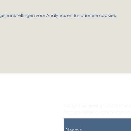
je instellingen voor Analytics en functionele cookies.
Vraag of opmerking? Laat het ons
tikvasports@gmail.com
of door het
Naam