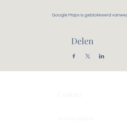
Google Maps is geblokkeerd vanwege 
Delen
Contact
Serenity Sports