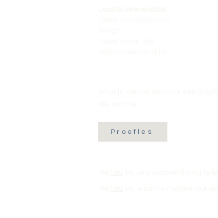
Locatie Veenendaal:
Dans- en balletschool
Wings
Fokkerstraat 36a
3905 KV Veenendaal
Wil je je aanmelden voor een proef
Klik dan hier:
Proefles
Klik
hier
om de privacyverklaring te l
Klik
hier
om je aan te melden voor de 