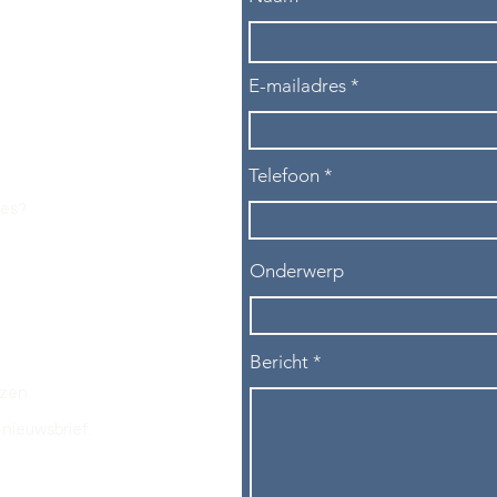
E-mailadres
Telefoon
les?
Onderwerp
Bericht
ezen.
nieuwsbrief.