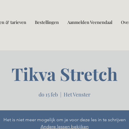
en & tarieven
Bestellingen
Aanmelden Veenendaal
Ove
Tikva Stretch
do 15 feb
  |  
Het Venster
Het is niet meer mogelijk om je voor deze les in te schrijven
Andere lessen bekijken