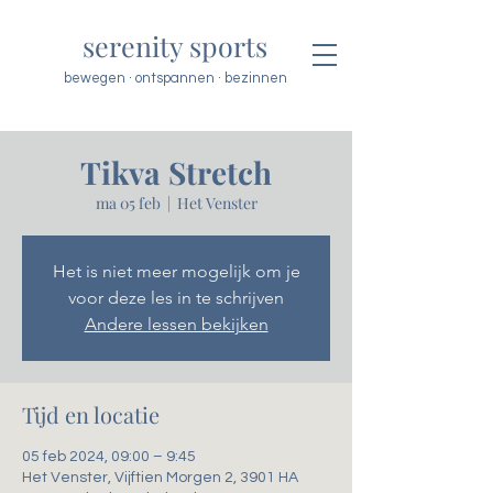
serenity sports
bewegen · ontspannen · bezinnen
Tikva Stretch
ma 05 feb
  |  
Het Venster
Het is niet meer mogelijk om je
voor deze les in te schrijven
Andere lessen bekijken
Tijd en locatie
05 feb 2024, 09:00 – 9:45
Het Venster, Vijftien Morgen 2, 3901 HA