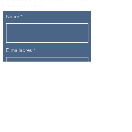
hieronder in te vullen
.
Naam
E-mailadres
Telefoon
Onderwerp
Bericht