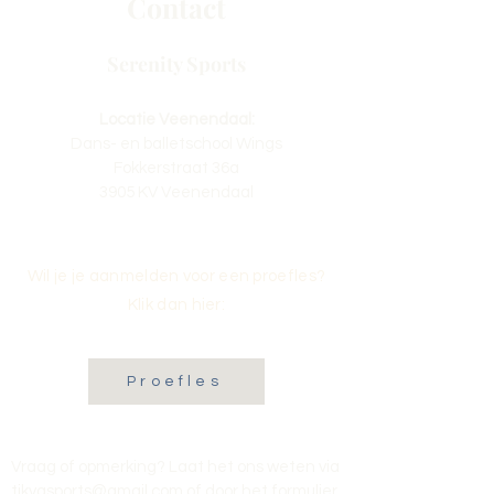
Contact
Serenity Sports
Locatie Veenendaal:
Dans- en balletschool Wings
Fokkerstraat 36a
3905 KV Veenendaal
Wil je je aanmelden voor een proefles?
Klik dan hier:
Proefles
Vraag of opmerking? Laat het ons weten via
tikvasports@gmail.com
of door het formulier