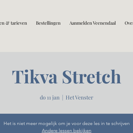
en & tarieven
Bestellingen
Aanmelden Veenendaal
Ove
Tikva Stretch
do 11 jan
  |  
Het Venster
Het is niet meer mogelijk om je voor deze les in te schrijven
Andere lessen bekijken