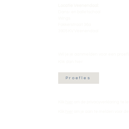
Locatie Veenendaal:
Dans- en balletschool
Wings
Fokkerstraat 36a
3905 KV Veenendaal
Wil je je aanmelden voor een proef
Klik dan hier:
Proefles
Klik
hier
om de privacyverklaring te l
Klik
hier
om je aan te melden voor de 