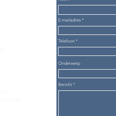
E-mailadres
Telefoon
les?
Onderwerp
Bericht
ezen.
nieuwsbrief.