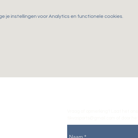
je instellingen voor Analytics en functionele cookies.
Vraag of opmerking? Laat het ons
tikvasports@gmail.com
of door het
Naam