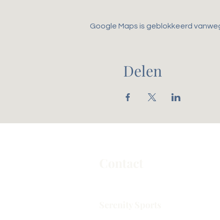
Google Maps is geblokkeerd vanwege 
Delen
Contact
Serenity Sports