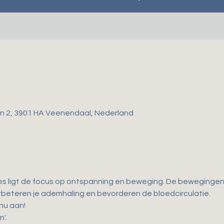
gen 2, 3901 HA Veenendaal, Nederland
es ligt de focus op ontspanning en beweging. De bewegingen d
 verbeteren je ademhaling en bevorderen de bloedcirculatie. 
 nu aan!
'.