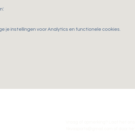
'.
je instellingen voor Analytics en functionele cookies.
Vraag of opmerking? Laat het ons
tikvasports@gmail.com
of door het