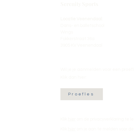
Serenity Sports
Locatie Veenendaal:
Dans- en balletschool
Wings
Fokkerstraat 36a
3905 KV Veenendaal
Wil je je aanmelden voor een proef
Klik dan hier:
Proefles
Klik
hier
om de privacyverklaring te l
Klik
hier
om je aan te melden voor de 