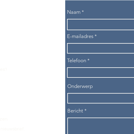
Naam
E-mailadres
Telefoon
les?
Onderwerp
Bericht
ezen.
nieuwsbrief.