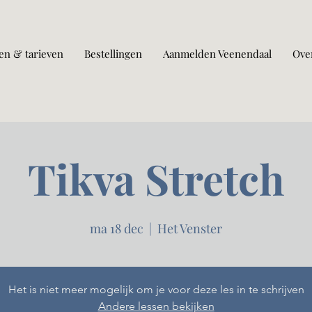
en & tarieven
Bestellingen
Aanmelden Veenendaal
Ove
Tikva Stretch
ma 18 dec
  |  
Het Venster
Het is niet meer mogelijk om je voor deze les in te schrijven
Andere lessen bekijken