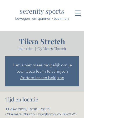
serenity sports
bewegen · ontspannen · bezinnen
Tikva Stretch
ma 11 dec
  |  
C3 Rivers Church
Het is niet meer mogelijk om je
voor deze les in te schrijven
Andere lessen bekijken
Tijd en locatie
11 dec 2023, 19:30 – 20:15
C3 Rivers Church, Honigkamp 25, 6826 PM