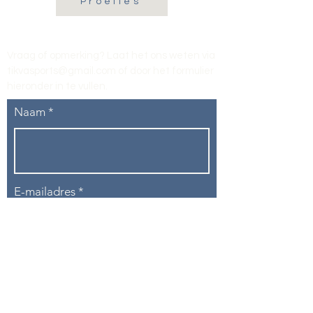
Proefles
Vraag of opmerking? Laat het ons weten via
tikvasports@gmail.com
of door het formulier
hieronder in te vullen
.
Naam
E-mailadres
Telefoon