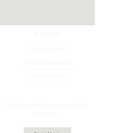
Contact
Serenity Sports
Locatie Veenendaal:
Dans- en balletschool Wings
Fokkerstraat 36a
3905 KV Veenendaal
Wil je je aanmelden voor een proefles?
Klik dan hier: