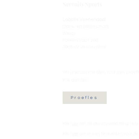
Serenity Sports
Locatie Veenendaal:
Dans- en balletschool
Wings
Fokkerstraat 36a
3905 KV Veenendaal
Wil je je aanmelden voor een proef
Klik dan hier:
Proefles
Klik
hier
om de privacyverklaring te l
Klik
hier
om je aan te melden voor de 