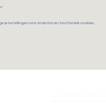
'.
je instellingen voor Analytics en functionele cookies.
Vraag of opmerking? Laat het ons
tikvasports@gmail.com
of door het