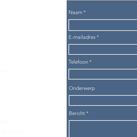
Naam
E-mailadres
Telefoon
les?
Onderwerp
Bericht
ezen.
nieuwsbrief.