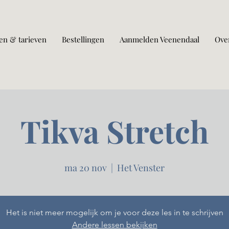
en & tarieven
Bestellingen
Aanmelden Veenendaal
Ove
Tikva Stretch
ma 20 nov
  |  
Het Venster
Het is niet meer mogelijk om je voor deze les in te schrijven
Andere lessen bekijken