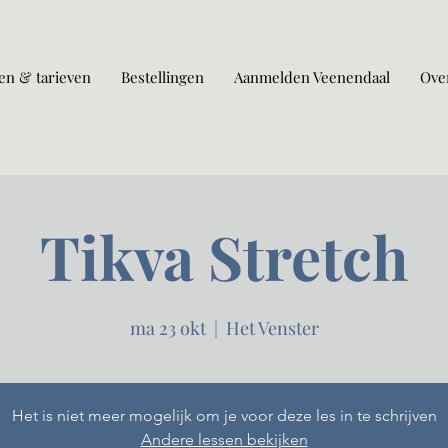
en & tarieven
Bestellingen
Aanmelden Veenendaal
Ove
Tikva Stretch
ma 23 okt
  |  
Het Venster
Het is niet meer mogelijk om je voor deze les in te schrijven
Andere lessen bekijken