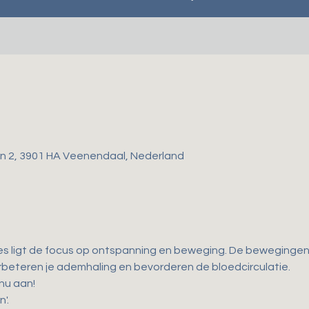
gen 2, 3901 HA Veenendaal, Nederland
es ligt de focus op ontspanning en beweging. De bewegingen d
 verbeteren je ademhaling en bevorderen de bloedcirculatie. 
 nu aan!
'.