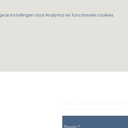
je instellingen voor Analytics en functionele cookies.
Vraag of opmerking? Laat het ons
tikvasports@gmail.com
of door het
Naam