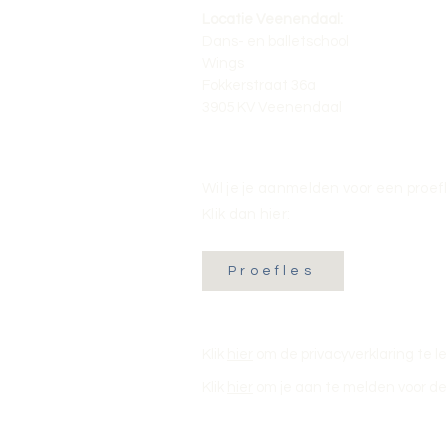
Locatie Veenendaal:
Dans- en balletschool
Wings
Fokkerstraat 36a
3905 KV Veenendaal
Wil je je aanmelden voor een proef
Klik dan hier:
Proefles
Klik
hier
om de privacyverklaring te l
Klik
hier
om je aan te melden voor de 