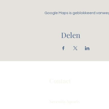
Google Maps is geblokkeerd vanwege 
Delen
Contact
Serenity Sports