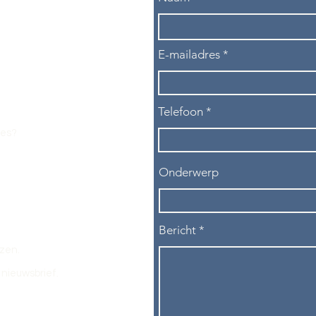
E-mailadres
Telefoon
les?
Onderwerp
Bericht
ezen.
nieuwsbrief.