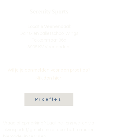
Serenity Sports
Locatie Veenendaal:
Dans- en balletschool Wings
Fokkerstraat 36a
3905 KV Veenendaal
Wil je je aanmelden voor een proefles?
Klik dan hier:
Proefles
Vraag of opmerking? Laat het ons weten via
tikvasports@gmail.com
of door het formulier
hieronder in te vullen
.