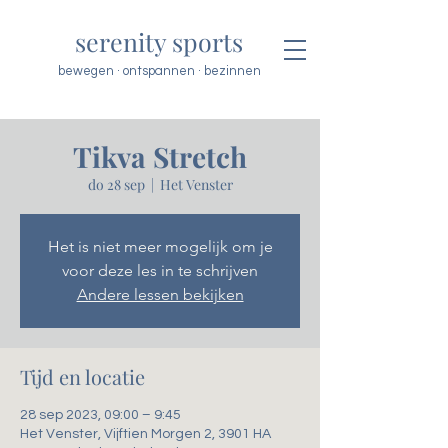
serenity sports
bewegen · ontspannen · bezinnen
Tikva Stretch
do 28 sep
  |  
Het Venster
Het is niet meer mogelijk om je
voor deze les in te schrijven
Andere lessen bekijken
Tijd en locatie
28 sep 2023, 09:00 – 9:45
Het Venster, Vijftien Morgen 2, 3901 HA