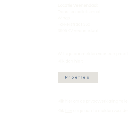
Locatie Veenendaal:
Dans- en balletschool
Wings
Fokkerstraat 36a
3905 KV Veenendaal
Wil je je aanmelden voor een proef
Klik dan hier:
Proefles
Klik
hier
om de privacyverklaring te l
Klik
hier
om je aan te melden voor de 