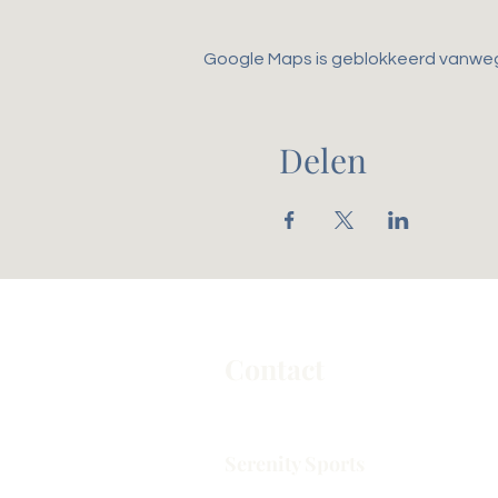
Google Maps is geblokkeerd vanwege 
Delen
Contact
Serenity Sports