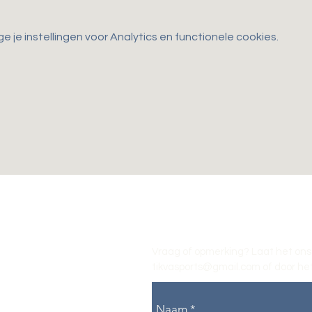
je instellingen voor Analytics en functionele cookies.
Vraag of opmerking? Laat het ons
tikvasports@gmail.com
of door het
Naam