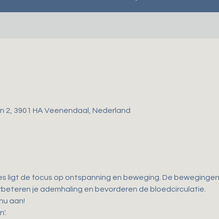
gen 2, 3901 HA Veenendaal, Nederland
es ligt de focus op ontspanning en beweging. De bewegingen d
 verbeteren je ademhaling en bevorderen de bloedcirculatie. 
 nu aan!
'.