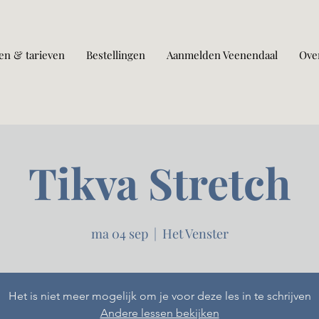
en & tarieven
Bestellingen
Aanmelden Veenendaal
Ove
Tikva Stretch
ma 04 sep
  |  
Het Venster
Het is niet meer mogelijk om je voor deze les in te schrijven
Andere lessen bekijken