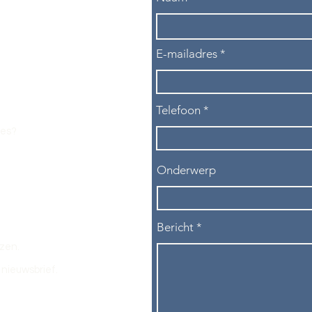
E-mailadres
Telefoon
les?
Onderwerp
Bericht
ezen.
nieuwsbrief.