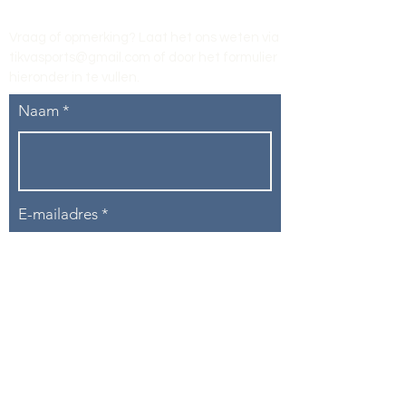
Vraag of opmerking? Laat het ons weten via
tikvasports@gmail.com
of door het formulier
hieronder in te vullen
.
Naam
E-mailadres
Telefoon
Onderwerp