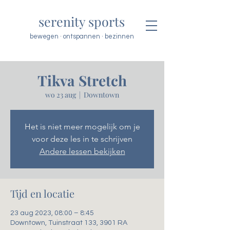
serenity sports
bewegen · ontspannen · bezinnen
Tikva Stretch
wo 23 aug
  |  
Downtown
Het is niet meer mogelijk om je
voor deze les in te schrijven
Andere lessen bekijken
Tijd en locatie
23 aug 2023, 08:00 – 8:45
Downtown, Tuinstraat 133, 3901 RA