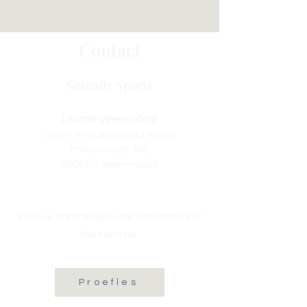
Contact
Serenity Sports
Locatie Veenendaal:
Dans- en balletschool Wings
Fokkerstraat 36a
3905 KV Veenendaal
Wil je je aanmelden voor een proefles?
Klik dan hier:
Proefles