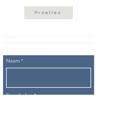
Proefles
Vraag of opmerking? Laat het ons weten via
tikvasports@gmail.com
of door het formulier
hieronder in te vullen
.
Naam
E-mailadres
Telefoon