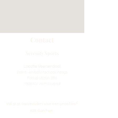
Contact
Serenity Sports
Locatie Veenendaal:
Dans- en balletschool Wings
Fokkerstraat 36a
3905 KV Veenendaal
Wil je je aanmelden voor een proefles?
Klik dan hier: