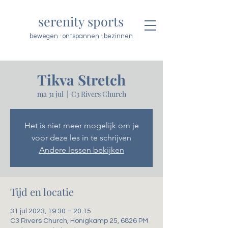
serenity sports
bewegen · ontspannen · bezinnen
Tikva Stretch
ma 31 jul
  |  
C3 Rivers Church
Het is niet meer mogelijk om je
voor deze les in te schrijven
Andere lessen bekijken
Tijd en locatie
31 jul 2023, 19:30 – 20:15
C3 Rivers Church, Honigkamp 25, 6826 PM