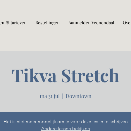
en & tarieven
Bestellingen
Aanmelden Veenendaal
Ove
Tikva Stretch
ma 31 jul
  |  
Downtown
Het is niet meer mogelijk om je voor deze les in te schrijven
Andere lessen bekijken