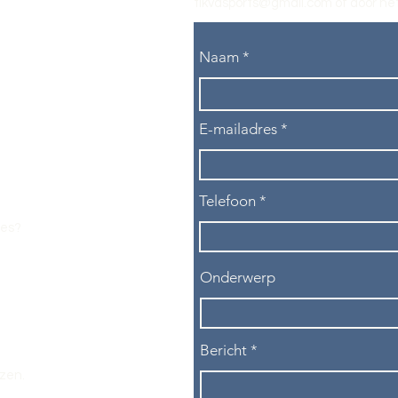
tikvasports@gmail.com
of door het
Naam
E-mailadres
Telefoon
les?
Onderwerp
Bericht
ezen.