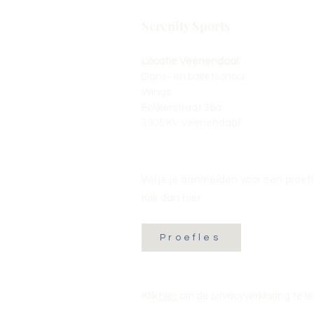
Serenity Sports
Locatie Veenendaal:
Dans- en balletschool
Wings
Fokkerstraat 36a
3905 KV Veenendaal
Wil je je aanmelden voor een proef
Klik dan hier:
Proefles
Klik
hier
om de privacyverklaring te l