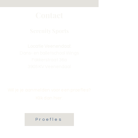
Contact
Serenity Sports
Locatie Veenendaal:
Dans- en balletschool Wings
Fokkerstraat 36a
3905 KV Veenendaal
Wil je je aanmelden voor een proefles?
Klik dan hier:
Proefles