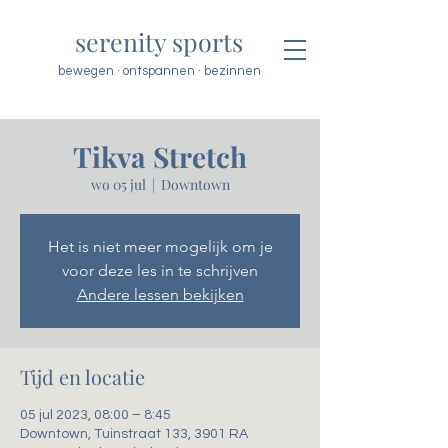
serenity sports
bewegen · ontspannen · bezinnen
Tikva Stretch
wo 05 jul
  |  
Downtown
Het is niet meer mogelijk om je
voor deze les in te schrijven
Andere lessen bekijken
Tijd en locatie
05 jul 2023, 08:00 – 8:45
Downtown, Tuinstraat 133, 3901 RA