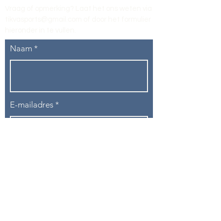
Vraag of opmerking? Laat het ons weten via
tikvasports@gmail.com
of door het formulier
hieronder in te vullen
.
Naam
E-mailadres
Telefoon
Onderwerp