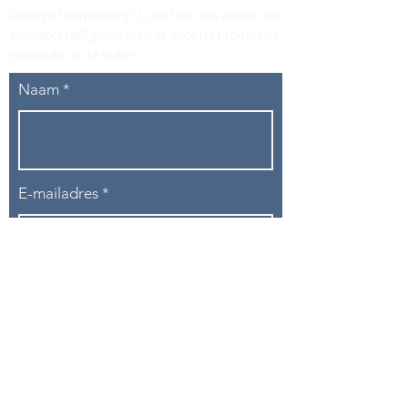
Vraag of opmerking? Laat het ons weten via
tikvasports@gmail.com
of door het formulier
hieronder in te vullen
.
Naam
E-mailadres
Telefoon
Onderwerp