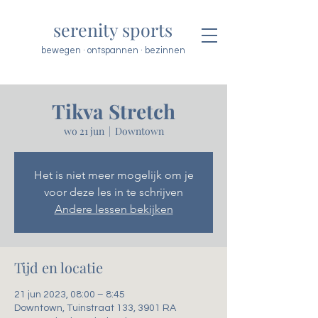
serenity sports
bewegen · ontspannen · bezinnen
Tikva Stretch
wo 21 jun
  |  
Downtown
Het is niet meer mogelijk om je
voor deze les in te schrijven
Andere lessen bekijken
Tijd en locatie
21 jun 2023, 08:00 – 8:45
Downtown, Tuinstraat 133, 3901 RA