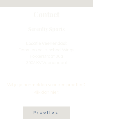
Contact
Serenity Sports
Locatie Veenendaal:
Dans- en balletschool Wings
Fokkerstraat 36a
3905 KV Veenendaal
Wil je je aanmelden voor een proefles?
Klik dan hier:
Proefles