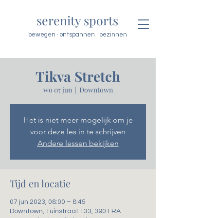
serenity sports
bewegen · ontspannen · bezinnen
Tikva Stretch
wo 07 jun
  |  
Downtown
Het is niet meer mogelijk om je
voor deze les in te schrijven
Andere lessen bekijken
Tijd en locatie
07 jun 2023, 08:00 – 8:45
Downtown, Tuinstraat 133, 3901 RA