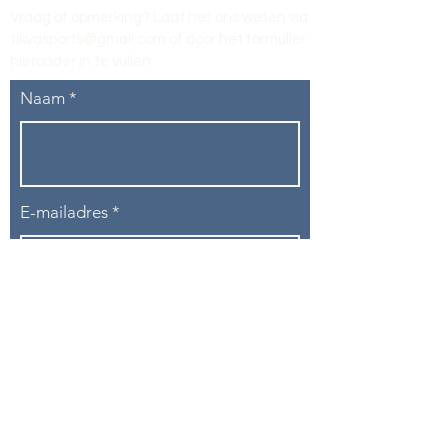
Vraag of opmerking? Laat het ons weten via
tikvasports@gmail.com
of door het formulier
hieronder in te vullen
.
Naam
E-mailadres
Telefoon
Onderwerp