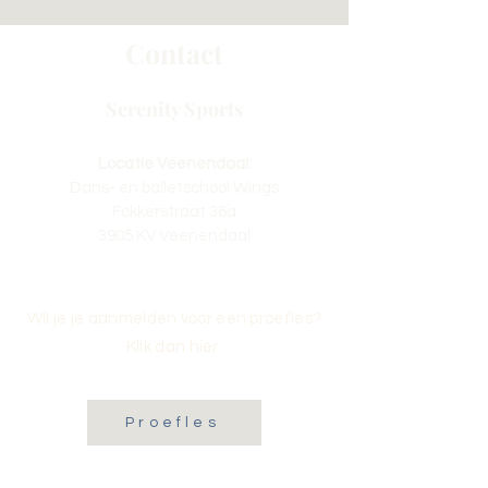
Contact
Serenity Sports
Locatie Veenendaal:
Dans- en balletschool Wings
Fokkerstraat 36a
3905 KV Veenendaal
Wil je je aanmelden voor een proefles?
Klik dan hier:
Proefles