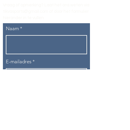
Vraag of opmerking? Laat het ons weten via
tikvasports@gmail.com
of door het formulier
hieronder in te vullen
.
Naam
E-mailadres
Telefoon
Onderwerp