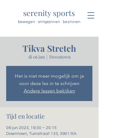
serenity sports
bewegen · ontspannen · bezinnen
Tikva Stretch
di 06 jun
  |  
Downtown
Het is niet meer mogelijk om je
voor deze les in te schrijven
Andere lessen bekijken
Tijd en locatie
06 jun 2023, 19:30 – 20:15
Downtown, Tuinstraat 133, 3901 RA