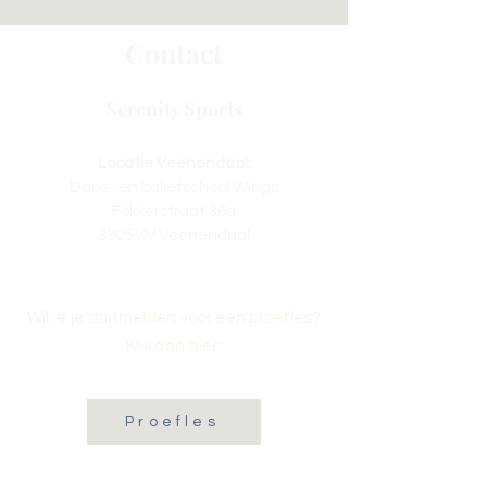
Contact
Serenity Sports
Locatie Veenendaal:
Dans- en balletschool Wings
Fokkerstraat 36a
3905 KV Veenendaal
Wil je je aanmelden voor een proefles?
Klik dan hier:
Proefles