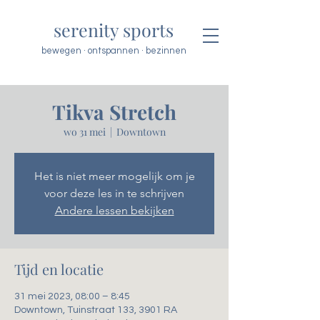
serenity sports
bewegen · ontspannen · bezinnen
Tikva Stretch
wo 31 mei
  |  
Downtown
Het is niet meer mogelijk om je
voor deze les in te schrijven
Andere lessen bekijken
Tijd en locatie
31 mei 2023, 08:00 – 8:45
Downtown, Tuinstraat 133, 3901 RA