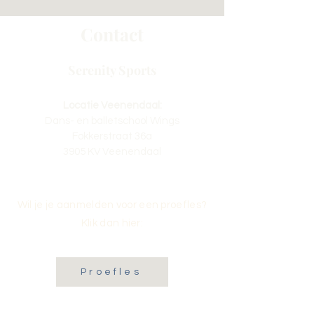
Contact
Serenity Sports
Locatie Veenendaal:
Dans- en balletschool Wings
Fokkerstraat 36a
3905 KV Veenendaal
Wil je je aanmelden voor een proefles?
Klik dan hier:
Proefles