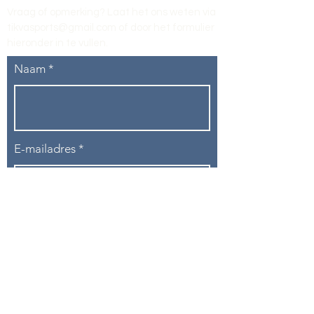
Vraag of opmerking? Laat het ons weten via
tikvasports@gmail.com
of door het formulier
hieronder in te vullen
.
Naam
E-mailadres
Telefoon
Onderwerp