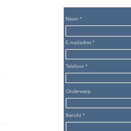
tikvasports@gmail.com
of door het
Naam
E-mailadres
Telefoon
les?
Onderwerp
Bericht
ezen.