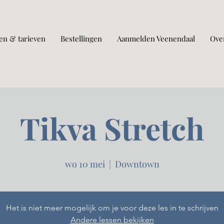
en & tarieven
Bestellingen
Aanmelden Veenendaal
Ove
Tikva Stretch
wo 10 mei
  |  
Downtown
Het is niet meer mogelijk om je voor deze les in te schrijven
Andere lessen bekijken