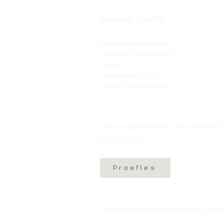
Serenity Sports
Locatie Veenendaal:
Dans- en balletschool
Wings
Fokkerstraat 36a
3905 KV Veenendaal
Wil je je aanmelden voor een proef
Klik dan hier:
Proefles
Klik
hier
om de privacyverklaring te l