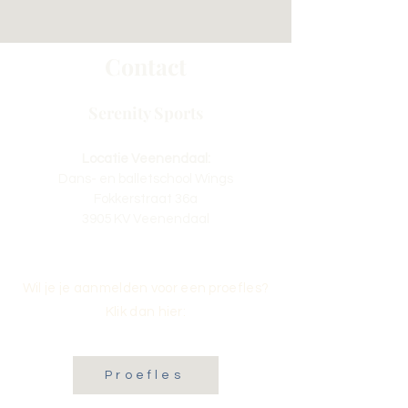
Contact
Serenity Sports
Locatie Veenendaal:
Dans- en balletschool Wings
Fokkerstraat 36a
3905 KV Veenendaal
Wil je je aanmelden voor een proefles?
Klik dan hier:
Proefles