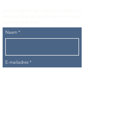
Vraag of opmerking? Laat het ons weten via
tikvasports@gmail.com
of door het formulier
hieronder in te vullen
.
Naam
E-mailadres
Telefoon
Onderwerp