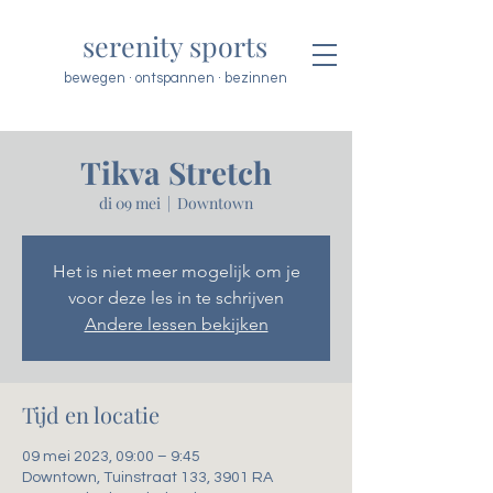
serenity sports
bewegen · ontspannen · bezinnen
Tikva Stretch
di 09 mei
  |  
Downtown
Het is niet meer mogelijk om je
voor deze les in te schrijven
Andere lessen bekijken
Tijd en locatie
09 mei 2023, 09:00 – 9:45
Downtown, Tuinstraat 133, 3901 RA